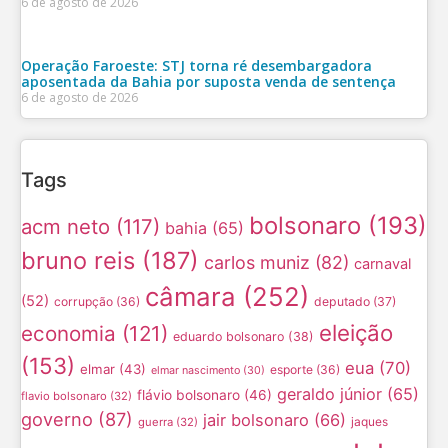
6 de agosto de 2026
Operação Faroeste: STJ torna ré desembargadora
aposentada da Bahia por suposta venda de sentença
6 de agosto de 2026
Tags
bolsonaro
(193)
acm neto
(117)
bahia
(65)
bruno reis
(187)
carlos muniz
(82)
carnaval
câmara
(252)
(52)
corrupção
(36)
deputado
(37)
eleição
economia
(121)
eduardo bolsonaro
(38)
(153)
eua
(70)
elmar
(43)
esporte
(36)
elmar nascimento
(30)
geraldo júnior
(65)
flávio bolsonaro
(46)
flavio bolsonaro
(32)
governo
(87)
jair bolsonaro
(66)
jaques
guerra
(32)