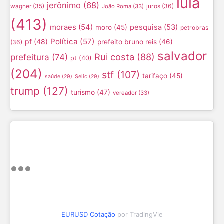
lula
jerônimo
(68)
wagner
(35)
juros
(36)
João Roma
(33)
(413)
moraes
(54)
pesquisa
(53)
moro
(45)
petrobras
Política
(57)
pf
(48)
prefeito bruno reis
(46)
(36)
salvador
Rui costa
(88)
prefeitura
(74)
pt
(40)
(204)
stf
(107)
tarifaço
(45)
saúde
(29)
Selic
(29)
trump
(127)
turismo
(47)
vereador
(33)
EURUSD Cotação
por TradingVie