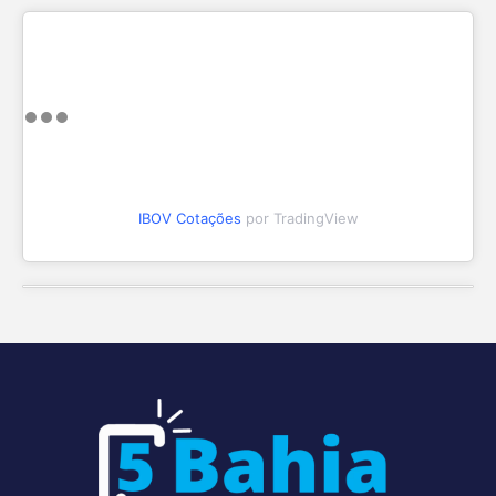
IBOV Cotações
por TradingView