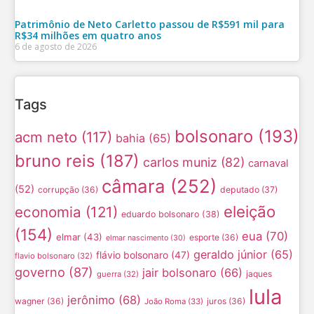
Patrimônio de Neto Carletto passou de R$591 mil para
R$34 milhões em quatro anos
6 de agosto de 2026
Tags
bolsonaro
(193)
acm neto
(117)
bahia
(65)
bruno reis
(187)
carlos muniz
(82)
carnaval
câmara
(252)
(52)
corrupção
(36)
deputado
(37)
eleição
economia
(121)
eduardo bolsonaro
(38)
(154)
eua
(70)
elmar
(43)
esporte
(36)
elmar nascimento
(30)
geraldo júnior
(65)
flávio bolsonaro
(47)
flavio bolsonaro
(32)
governo
(87)
jair bolsonaro
(66)
jaques
guerra
(32)
lula
jerônimo
(68)
wagner
(36)
juros
(36)
João Roma
(33)