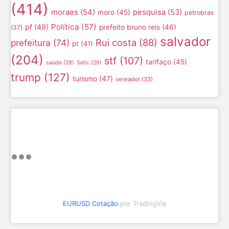
(414)
moraes
(54)
pesquisa
(53)
moro
(45)
petrobras
Política
(57)
pf
(49)
prefeito bruno reis
(46)
(37)
salvador
Rui costa
(88)
prefeitura
(74)
pt
(41)
(204)
stf
(107)
tarifaço
(45)
saúde
(29)
Selic
(29)
trump
(127)
turismo
(47)
vereador
(33)
EURUSD Cotação
por TradingVie