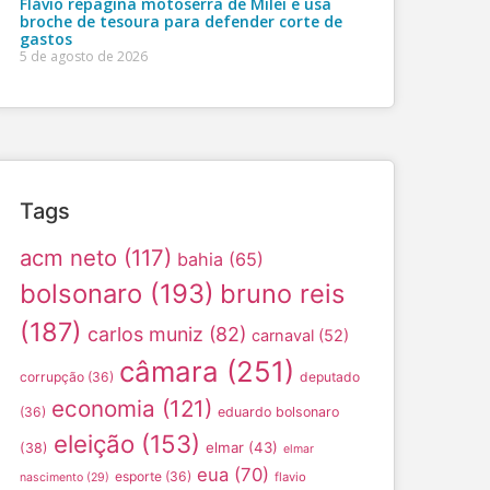
Flávio repagina motoserra de Milei e usa
broche de tesoura para defender corte de
gastos
5 de agosto de 2026
Tags
acm neto
(117)
bahia
(65)
bolsonaro
(193)
bruno reis
(187)
carlos muniz
(82)
carnaval
(52)
câmara
(251)
corrupção
(36)
deputado
economia
(121)
(36)
eduardo bolsonaro
eleição
(153)
elmar
(43)
(38)
elmar
eua
(70)
esporte
(36)
flavio
nascimento
(29)