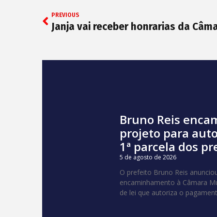
PREVIOUS
Bruno Reis enca
projeto para aut
1ª parcela dos pr
5 de agosto de 2026
O prefeito Bruno Reis anunciou,
encaminhamento à Câmara Muni
de lei que autoriza o pagamen