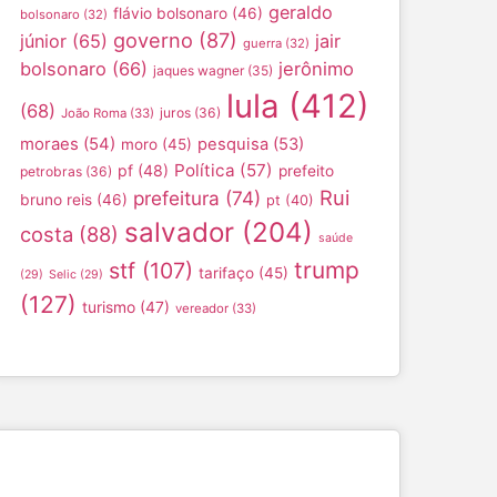
geraldo
flávio bolsonaro
(46)
bolsonaro
(32)
governo
(87)
júnior
(65)
jair
guerra
(32)
bolsonaro
(66)
jerônimo
jaques wagner
(35)
lula
(412)
(68)
juros
(36)
João Roma
(33)
moraes
(54)
pesquisa
(53)
moro
(45)
Política
(57)
pf
(48)
prefeito
petrobras
(36)
Rui
prefeitura
(74)
bruno reis
(46)
pt
(40)
salvador
(204)
costa
(88)
saúde
trump
stf
(107)
tarifaço
(45)
(29)
Selic
(29)
(127)
turismo
(47)
vereador
(33)