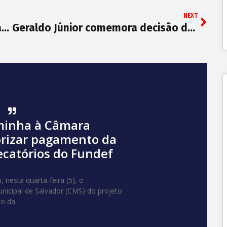
NEXT
Janja vai receber honrarias da Câmara Municipal de Salvador
Geraldo Júnior comemora decisão de Gilmar Mendes: “sempre confiamos no Poder Judiciário”
minha à Câmara
orizar pagamento da
ecatórios do Fundef
 nesta quarta-feira (5), o
cipal de Salvador (CMS) do projeto
to da