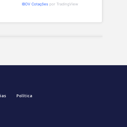
IBOV Cotações
por TradingView
ias
Política