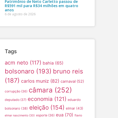
Patrimônio de Neto Carletto passou de
R$591 mil para R$34 milhões em quatro
anos
6 de agosto de 2026
Tags
acm neto
(117)
bahia
(65)
bolsonaro
(193)
bruno reis
(187)
carlos muniz
(82)
carnaval
(52)
câmara
(252)
corrupção
(36)
economia
(121)
deputado
(37)
eduardo
eleição
(154)
elmar
(43)
bolsonaro
(38)
eua
(70)
esporte
(36)
flavio
elmar nascimento
(30)