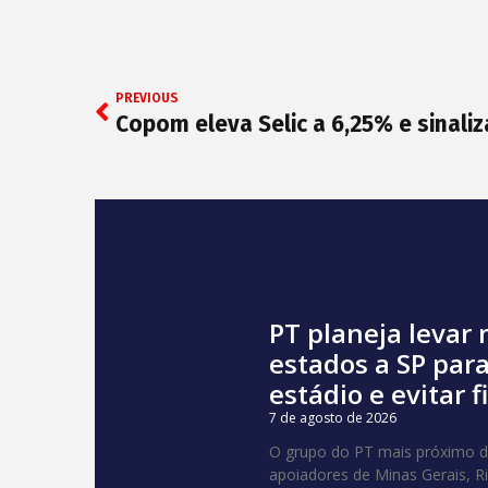
PREVIOUS
PT planeja levar 
estados a SP para
estádio e evitar f
7 de agosto de 2026
O grupo do PT mais próximo do
apoiadores de Minas Gerais, R