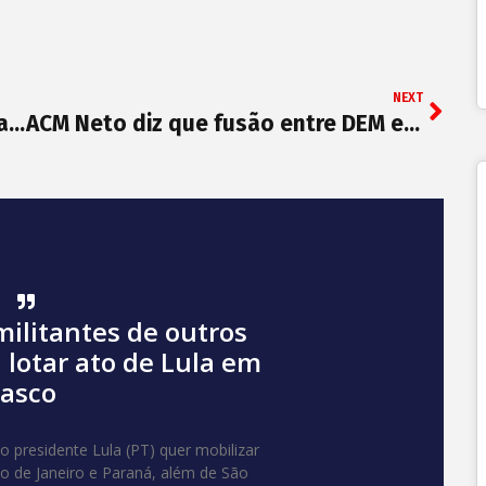
NEXT
Copom eleva Selic a 6,25% e sinaliza mais aumentos pela frente
ACM Neto diz que fusão entre DEM e PSL visa “ter o maior partido do Brasil e da Bahia”
militantes de outros
 lotar ato de Lula em
iasco
 presidente Lula (PT) quer mobilizar
io de Janeiro e Paraná, além de São