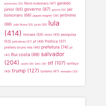
geraldo
flávio bolsonaro
(47)
bolsonaro
(32)
governo
(87)
júnior
(65)
jair
guerra
(32)
bolsonaro
(66)
jerônimo
jaques wagner
(36)
lula
(68)
juros
(36)
João Roma
(33)
(414)
moraes
(54)
pesquisa
moro
(45)
Política
(57)
(53)
pf
(49)
petrobras
(37)
prefeitura
(74)
prefeito bruno reis
(46)
pt
salvador
Rui costa
(88)
(41)
(204)
stf
(107)
tarifaço
saúde
(29)
Selic
(29)
trump
(127)
turismo
(47)
(45)
vereador
(33)