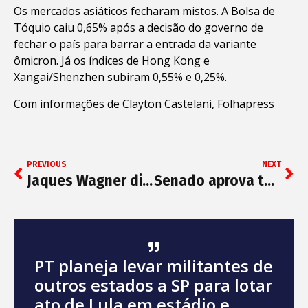
Os mercados asiáticos fecharam mistos. A Bolsa de
Tóquio caiu 0,65% após a decisão do governo de
fechar o país para barrar a entrada da variante
ômicron. Já os índices de Hong Kong e
Xangai/Shenzhen subiram 0,55% e 0,25%.
Com informações de Clayton Castelani, Folhapress
PREVIOUS
NEXT
Jaques Wagner diz que “Diálogo com todos” é sua marca
Senado aprova texto-base da PEC dos Precatórios após governo fazer novas concessões na proposta
PT planeja levar militantes de
outros estados a SP para lotar
ato de Lula em estádio e