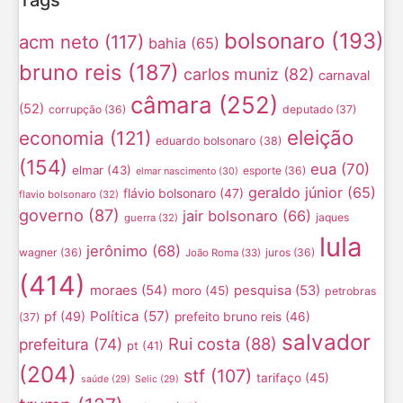
Tags
bolsonaro
(193)
acm neto
(117)
bahia
(65)
bruno reis
(187)
carlos muniz
(82)
carnaval
câmara
(252)
(52)
corrupção
(36)
deputado
(37)
eleição
economia
(121)
eduardo bolsonaro
(38)
(154)
eua
(70)
elmar
(43)
esporte
(36)
elmar nascimento
(30)
geraldo júnior
(65)
flávio bolsonaro
(47)
flavio bolsonaro
(32)
governo
(87)
jair bolsonaro
(66)
jaques
guerra
(32)
lula
jerônimo
(68)
wagner
(36)
juros
(36)
João Roma
(33)
(414)
moraes
(54)
pesquisa
(53)
moro
(45)
petrobras
Política
(57)
pf
(49)
prefeito bruno reis
(46)
(37)
salvador
Rui costa
(88)
prefeitura
(74)
pt
(41)
(204)
stf
(107)
tarifaço
(45)
saúde
(29)
Selic
(29)