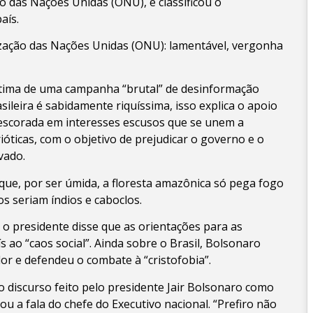
ão das Nações Unidas (ONU), e classificou o
aís.
ização das Nações Unidas (ONU): lamentável, vergonha
vítima de uma campanha “brutal” de desinformação
ileira é sabidamente riquíssima, isso explica o apoio
 escorada em interesses escusos que se unem a
ióticas, com o objetivo de prejudicar o governo e o
vado.
que, por ser úmida, a floresta amazônica só pega fogo
s seriam índios e caboclos.
 o presidente disse que as orientações para as
 ao “caos social”. Ainda sobre o Brasil, Bolsonaro
dor e defendeu o combate à “cristofobia”.
o discurso feito pelo presidente Jair Bolsonaro como
tou a fala do chefe do Executivo nacional. “Prefiro não