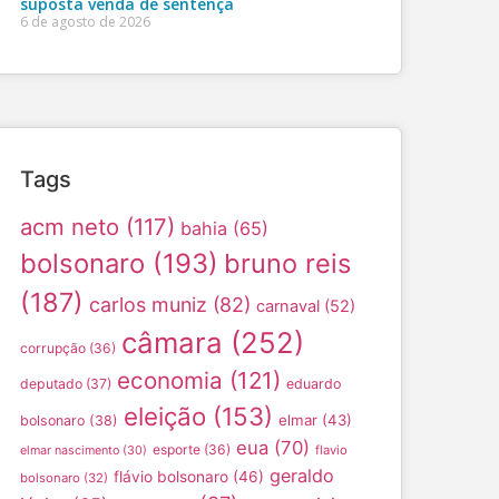
suposta venda de sentença
6 de agosto de 2026
Tags
acm neto
(117)
bahia
(65)
bolsonaro
(193)
bruno reis
(187)
carlos muniz
(82)
carnaval
(52)
câmara
(252)
corrupção
(36)
economia
(121)
deputado
(37)
eduardo
eleição
(153)
elmar
(43)
bolsonaro
(38)
eua
(70)
esporte
(36)
flavio
elmar nascimento
(30)
geraldo
flávio bolsonaro
(46)
bolsonaro
(32)