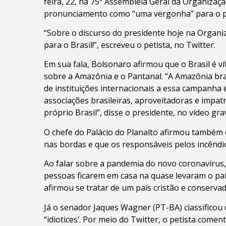
feira, 22, na 75ª Assembleia Geral da Organizaç
pronunciamento como “uma vergonha” para o p
“Sobre o discurso do presidente hoje na Organ
para o Brasil!”, escreveu o petista, no Twitter.
Em sua fala, Bolsonaro afirmou que o Brasil é 
sobre a Amazônia e o Pantanal. “A Amazônia bras
de instituições internacionais a essa campanha
associações brasileiras, aproveitadoras e impatr
próprio Brasil”, disse o presidente, no vídeo gra
O chefe do Palácio do Planalto afirmou também 
nas bordas e que os responsáveis pelos incêndio
Ao falar sobre a pandemia do novo coronavírus,
pessoas ficarem em casa na quase levaram o país
afirmou se tratar de um país cristão e conserva
Já o senador Jaques Wagner (PT-BA) classificou 
“idiotices’. Por meio do Twitter, o petista comen