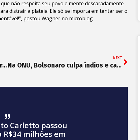
e que não respeita seu povo e mente descaradamente
ra distrair a plateia. Ele só se importa em tentar ser o
amentável!”, postou Wagner no microblog.
NEXT
Bolsonaro se apoia em mentiras para citar “desinformação sobre queimadas”
Na ONU, Bolsonaro culpa índios e caboclos pelos incêndios florestais
to Carletto passou
a R$34 milhões em