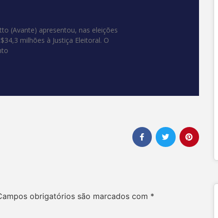
tto (Avante) apresentou, nas eleições
34,3 milhões à Justiça Eleitoral. O
nto
Campos obrigatórios são marcados com
*