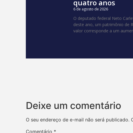
quatro anos
6 de agosto de 2026
O deputado federal Neto Carle
deste ano, um patrimônio de R$
valor corresponde a um aume
Deixe um comentário
O seu endereço de e-mail não será publicado.
Comentário
*