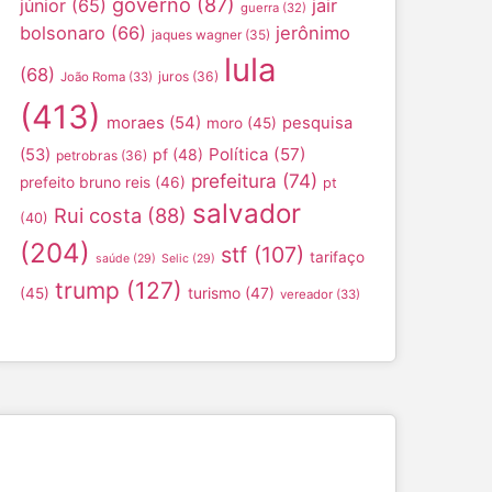
governo
(87)
júnior
(65)
jair
guerra
(32)
bolsonaro
(66)
jerônimo
jaques wagner
(35)
lula
(68)
juros
(36)
João Roma
(33)
(413)
moraes
(54)
pesquisa
moro
(45)
Política
(57)
(53)
pf
(48)
petrobras
(36)
prefeitura
(74)
prefeito bruno reis
(46)
pt
salvador
Rui costa
(88)
(40)
(204)
stf
(107)
tarifaço
saúde
(29)
Selic
(29)
trump
(127)
turismo
(47)
(45)
vereador
(33)