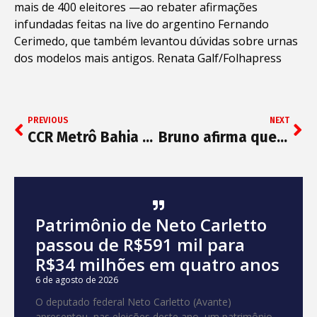
mais de 400 eleitores —ao rebater afirmações
infundadas feitas na live do argentino Fernando
Cerimedo, que também levantou dúvidas sobre urnas
dos modelos mais antigos. Renata Galf/Folhapress
PREVIOUS
NEXT
CCR Metrô Bahia disponibiliza recarga de cartão pelo WhatsApp
Bruno afirma que ainda será escolhido nome da base para disputar presidência da Câmara
Patrimônio de Neto Carletto
passou de R$591 mil para
R$34 milhões em quatro anos
6 de agosto de 2026
O deputado federal Neto Carletto (Avante)
apresentou, nas eleições deste ano, um patrimônio