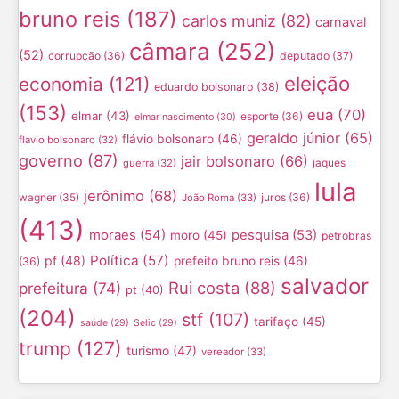
bruno reis
(187)
carlos muniz
(82)
carnaval
câmara
(252)
(52)
corrupção
(36)
deputado
(37)
eleição
economia
(121)
eduardo bolsonaro
(38)
(153)
eua
(70)
elmar
(43)
esporte
(36)
elmar nascimento
(30)
geraldo júnior
(65)
flávio bolsonaro
(46)
flavio bolsonaro
(32)
governo
(87)
jair bolsonaro
(66)
jaques
guerra
(32)
lula
jerônimo
(68)
wagner
(35)
juros
(36)
João Roma
(33)
(413)
moraes
(54)
pesquisa
(53)
moro
(45)
petrobras
Política
(57)
pf
(48)
prefeito bruno reis
(46)
(36)
salvador
Rui costa
(88)
prefeitura
(74)
pt
(40)
(204)
stf
(107)
tarifaço
(45)
saúde
(29)
Selic
(29)
trump
(127)
turismo
(47)
vereador
(33)