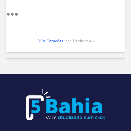
IBOV Cotações
por TradingView