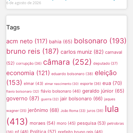
6 de agosto de 2026
Tags
bolsonaro
(193)
acm neto
(117)
bahia
(65)
bruno reis
(187)
carlos muniz
(82)
carnaval
câmara
(252)
(52)
corrupção
(36)
deputado
(37)
eleição
economia
(121)
eduardo bolsonaro
(38)
(153)
eua
(70)
elmar
(43)
esporte
(36)
elmar nascimento
(30)
geraldo júnior
(65)
flávio bolsonaro
(46)
flavio bolsonaro
(32)
governo
(87)
jair bolsonaro
(66)
jaques
guerra
(32)
lula
jerônimo
(68)
wagner
(35)
juros
(36)
João Roma
(33)
(413)
moraes
(54)
pesquisa
(53)
moro
(45)
petrobras
Política
(57)
pf
(48)
prefeito bruno reis
(46)
(36)