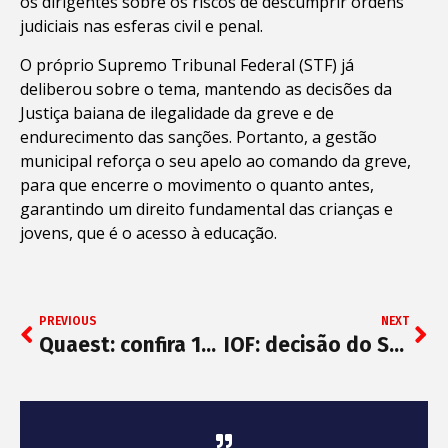
os dirigentes sobre os riscos de descumprir ordens
judiciais nas esferas civil e penal.
O próprio Supremo Tribunal Federal (STF) já
deliberou sobre o tema, mantendo as decisões da
Justiça baiana de ilegalidade da greve e de
endurecimento das sanções. Portanto, a gestão
municipal reforça o seu apelo ao comando da greve,
para que encerre o movimento o quanto antes,
garantindo um direito fundamental das crianças e
jovens, que é o acesso à educação.
PREVIOUS
NEXT
Quaest: confira 10 pontos relevantes da pesquisa sobre Lula, tarifaço e economia
IOF: decisão do STF favorece governo, mas risco sacado segue fora