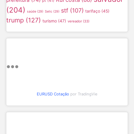
pt
(41)
(204)
stf
(107)
tarifaço
(45)
saúde
(29)
Selic
(29)
trump
(127)
turismo
(47)
vereador
(33)
EURUSD Cotação
por TradingVie