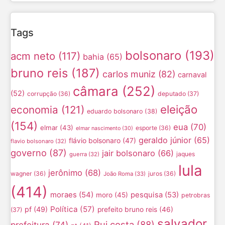
Tags
bolsonaro
(193)
acm neto
(117)
bahia
(65)
bruno reis
(187)
carlos muniz
(82)
carnaval
câmara
(252)
(52)
corrupção
(36)
deputado
(37)
eleição
economia
(121)
eduardo bolsonaro
(38)
(154)
eua
(70)
elmar
(43)
esporte
(36)
elmar nascimento
(30)
geraldo júnior
(65)
flávio bolsonaro
(47)
flavio bolsonaro
(32)
governo
(87)
jair bolsonaro
(66)
jaques
guerra
(32)
lula
jerônimo
(68)
wagner
(36)
juros
(36)
João Roma
(33)
(414)
moraes
(54)
pesquisa
(53)
moro
(45)
petrobras
Política
(57)
pf
(49)
prefeito bruno reis
(46)
(37)
salvador
Rui costa
(88)
prefeitura
(74)