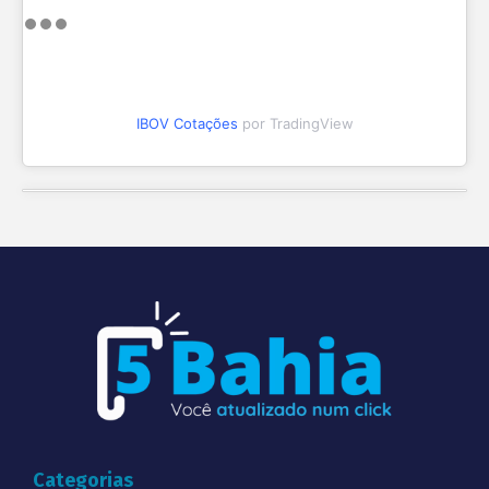
IBOV Cotações
por TradingView
Categorias