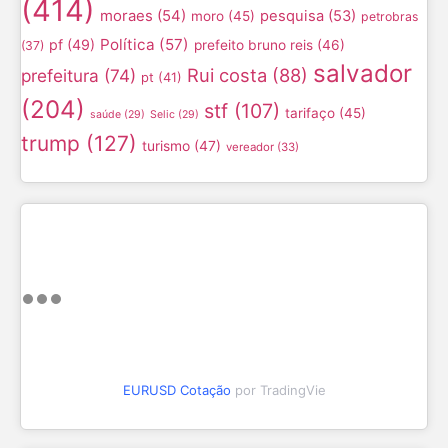
(414)
moraes
(54)
pesquisa
(53)
moro
(45)
petrobras
Política
(57)
pf
(49)
prefeito bruno reis
(46)
(37)
salvador
Rui costa
(88)
prefeitura
(74)
pt
(41)
(204)
stf
(107)
tarifaço
(45)
saúde
(29)
Selic
(29)
trump
(127)
turismo
(47)
vereador
(33)
EURUSD Cotação
por TradingVie