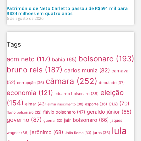
Patrimônio de Neto Carletto passou de R$591 mil para
R$34 milhões em quatro anos
6 de agosto de 2026
Tags
bolsonaro
(193)
acm neto
(117)
bahia
(65)
bruno reis
(187)
carlos muniz
(82)
carnaval
câmara
(252)
(52)
corrupção
(36)
deputado
(37)
eleição
economia
(121)
eduardo bolsonaro
(38)
(154)
eua
(70)
elmar
(43)
esporte
(36)
elmar nascimento
(30)
geraldo júnior
(65)
flávio bolsonaro
(47)
flavio bolsonaro
(32)
governo
(87)
jair bolsonaro
(66)
jaques
guerra
(32)
lula
jerônimo
(68)
wagner
(36)
juros
(36)
João Roma
(33)