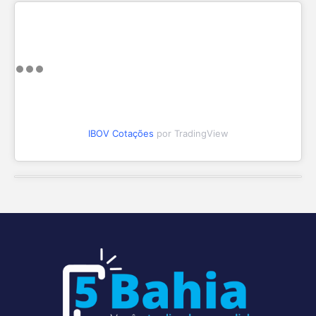
IBOV Cotações
por TradingView