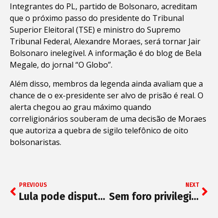
Integrantes do PL, partido de Bolsonaro, acreditam
que o próximo passo do presidente do Tribunal
Superior Eleitoral (TSE) e ministro do Supremo
Tribunal Federal, Alexandre Moraes, será tornar Jair
Bolsonaro inelegível. A informação é do blog de Bela
Megale, do jornal “O Globo”.
Além disso, membros da legenda ainda avaliam que a
chance de o ex-presidente ser alvo de prisão é real. O
alerta chegou ao grau máximo quando
correligionários souberam de uma decisão de Moraes
que autoriza a quebra de sigilo telefônico de oito
bolsonaristas.
PREVIOUS
NEXT
Lula pode disputar reeleição em 2026, diz Rui Costa
Sem foro privilegiado, Bolsonaro voltará a ser denunciado à Justiça por senadores da CPI da Covid