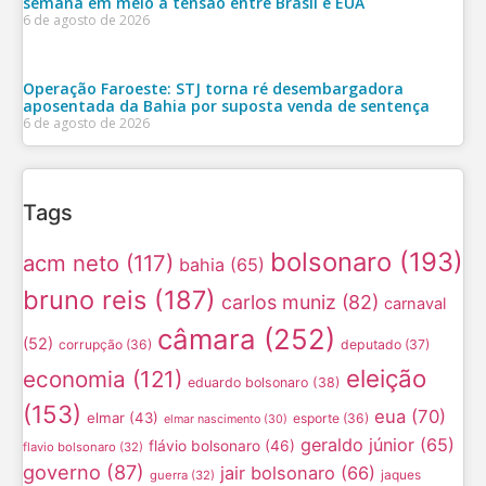
semana em meio à tensão entre Brasil e EUA
6 de agosto de 2026
Operação Faroeste: STJ torna ré desembargadora
aposentada da Bahia por suposta venda de sentença
6 de agosto de 2026
Tags
bolsonaro
(193)
acm neto
(117)
bahia
(65)
bruno reis
(187)
carlos muniz
(82)
carnaval
câmara
(252)
(52)
corrupção
(36)
deputado
(37)
eleição
economia
(121)
eduardo bolsonaro
(38)
(153)
eua
(70)
elmar
(43)
esporte
(36)
elmar nascimento
(30)
geraldo júnior
(65)
flávio bolsonaro
(46)
flavio bolsonaro
(32)
governo
(87)
jair bolsonaro
(66)
jaques
guerra
(32)