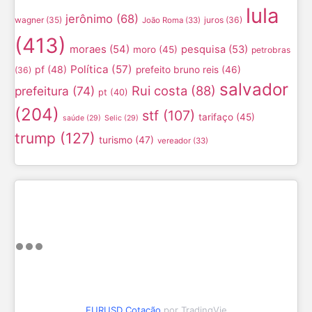
lula
jerônimo
(68)
wagner
(35)
juros
(36)
João Roma
(33)
(413)
moraes
(54)
pesquisa
(53)
moro
(45)
petrobras
Política
(57)
pf
(48)
prefeito bruno reis
(46)
(36)
salvador
Rui costa
(88)
prefeitura
(74)
pt
(40)
(204)
stf
(107)
tarifaço
(45)
saúde
(29)
Selic
(29)
trump
(127)
turismo
(47)
vereador
(33)
EURUSD Cotação
por TradingVie