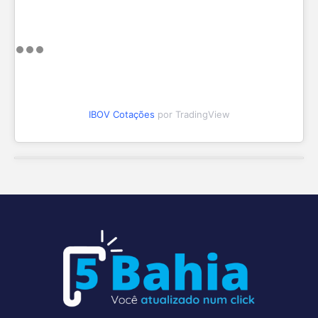
IBOV Cotações
por TradingView