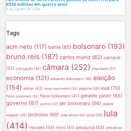
R$34 milhões em quatro anos
6 de agosto de 2026
Tags
bolsonaro
(193)
acm neto
(117)
bahia
(65)
bruno reis
(187)
carlos muniz
(82)
carnaval
câmara
(252)
(52)
corrupção
(36)
deputado
(37)
eleição
economia
(121)
eduardo bolsonaro
(38)
(154)
eua
(70)
elmar
(43)
esporte
(36)
elmar nascimento
(30)
geraldo júnior
(65)
flávio bolsonaro
(47)
flavio bolsonaro
(32)
governo
(87)
jair bolsonaro
(66)
jaques
guerra
(32)
lula
jerônimo
(68)
wagner
(36)
juros
(36)
João Roma
(33)
(414)
moraes
(54)
pesquisa
(53)
moro
(45)
petrobras