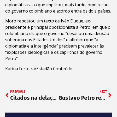
diplomáticas – o que implicou, mais tarde, num recuo
do governo colombiano e acordo entre os dois países.
Moro repostou um texto de Iván Duque, ex-
presidente e principal oposicionista a Petro, em que o
colombiano diz que o governo “desafiou uma decisão
soberana dos Estados Unidos” e afirmou que “a
diplomacia e a inteligência” precisam prevalecer às
“explosões ideológicas e os caprichos do governo
Petro”.
Karina Ferreira/Estadão Conteúdo
PREVIOUS
NEXT
Citados na delação de Mauro Cid, Michelle e Eduardo são cotados para substituir Bolsonaro em 2026
Gustavo Petro recua, e EUA dizem que “América é novamente respeitada”