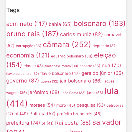
Tags
bolsonaro
(193)
acm neto
(117)
bahia
(65)
bruno reis
(187)
carlos muniz
(82)
carnaval
câmara
(252)
(52)
corrupção
(36)
deputado
(37)
eleição
economia
(121)
eduardo bolsonaro
(38)
(154)
eua
(70)
elmar
(43)
esporte
(36)
elmar nascimento
(30)
geraldo júnior
(65)
flávio bolsonaro
(47)
flavio bolsonaro
(32)
governo
(87)
jair bolsonaro
(66)
jaques
guerra
(32)
lula
jerônimo
(68)
wagner
(36)
juros
(36)
João Roma
(33)
(414)
moraes
(54)
pesquisa
(53)
moro
(45)
petrobras
Política
(57)
pf
(49)
prefeito bruno reis
(46)
(37)
salvador
Rui costa
(88)
prefeitura
(74)
pt
(41)