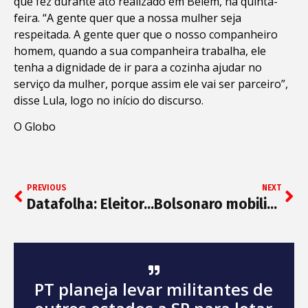
que fez durante ato realizado em Belém, na quinta-
feira. “A gente quer que a nossa mulher seja
respeitada. A gente quer que o nosso companheiro
homem, quando a sua companheira trabalha, ele
tenha a dignidade de ir para a cozinha ajudar no
serviço da mulher, porque assim ele vai ser parceiro”,
disse Lula, logo no início do discurso.
O Globo
PREVIOUS
NEXT
Datafolha: Eleitores voláteis de Ciro tendem a Lula, e os de Tebet se dividem
Bolsonaro mobiliza evangélicos, ruralistas e empresários para mostrar força no 7 de Setembro
PT planeja levar militantes de