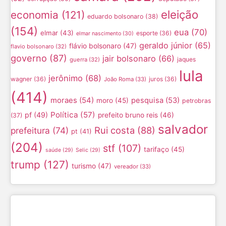
eleição
economia
(121)
eduardo bolsonaro
(38)
(154)
eua
(70)
elmar
(43)
esporte
(36)
elmar nascimento
(30)
geraldo júnior
(65)
flávio bolsonaro
(47)
flavio bolsonaro
(32)
governo
(87)
jair bolsonaro
(66)
jaques
guerra
(32)
lula
jerônimo
(68)
wagner
(36)
juros
(36)
João Roma
(33)
(414)
moraes
(54)
pesquisa
(53)
moro
(45)
petrobras
Política
(57)
pf
(49)
prefeito bruno reis
(46)
(37)
salvador
Rui costa
(88)
prefeitura
(74)
pt
(41)
(204)
stf
(107)
tarifaço
(45)
saúde
(29)
Selic
(29)
trump
(127)
turismo
(47)
vereador
(33)