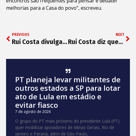
encontros são frequentes para pensar e debater
melhorias para a Casa do povo”, escreveu.
PREVIOUS
NEXT
Rui Costa divulga atrações do São João em Salvador que terá Juliette
Rui Costa diz que governo federal “fez aliança” com o coronavírus
PT planeja levar militantes de
outros estados a SP para lotar
ato de Lula em estádio e
evitar fiasco
7 de agosto de 2026
O grupo do PT mais próximo do presidente Lula (PT)
quer mobilizar apoiadores de Minas Gerais, Rio de
Janeiro e Paraná, além de São Paulo,