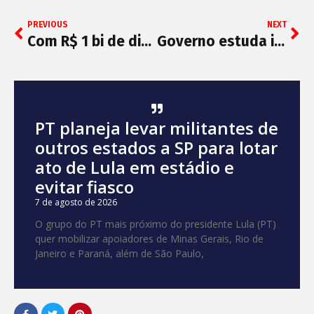
PREVIOUS
NEXT
Com R$ 1 bi de dinheiro público em 2022, União Brasil privilegia eleição para Câmara e em 5 Estados
Governo estuda igualar salário máximo de delegado da PF ao de ministro do STF
PT planeja levar militantes de
outros estados a SP para lotar
ato de Lula em estádio e
evitar fiasco
7 de agosto de 2026
O grupo do PT mais próximo do presidente Lula (PT)
quer mobilizar apoiadores de Minas Gerais, Rio de
Janeiro e Paraná, além de São Paulo,