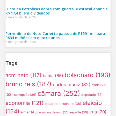
Lucro da Petrobras dobra com guerra, e estatal anuncia
R$ 17,4 bi em dividendos
7 de agosto de 2026
Patrimônio de Neto Carletto passou de R$591 mil para
R$34 milhões em quatro anos
6 de agosto de 2026
Tags
bolsonaro
(193)
acm neto
(117)
bahia
(65)
bruno reis
(187)
carlos muniz
(82)
carnaval
câmara
(252)
(52)
corrupção
(36)
deputado
(37)
eleição
economia
(121)
eduardo bolsonaro
(38)
(154)
eua
(70)
elmar
(43)
esporte
(36)
elmar nascimento
(30)