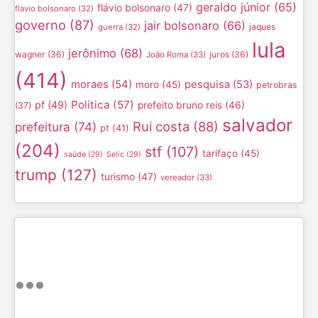
geraldo júnior
(65)
flávio bolsonaro
(47)
flavio bolsonaro
(32)
governo
(87)
jair bolsonaro
(66)
jaques
guerra
(32)
lula
jerônimo
(68)
wagner
(36)
juros
(36)
João Roma
(33)
(414)
moraes
(54)
pesquisa
(53)
moro
(45)
petrobras
Política
(57)
pf
(49)
prefeito bruno reis
(46)
(37)
salvador
Rui costa
(88)
prefeitura
(74)
pt
(41)
(204)
stf
(107)
tarifaço
(45)
saúde
(29)
Selic
(29)
trump
(127)
turismo
(47)
vereador
(33)