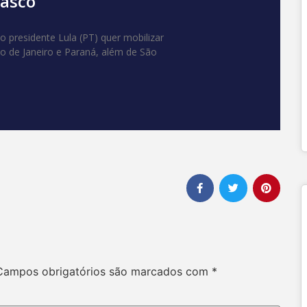
iasco
 presidente Lula (PT) quer mobilizar
io de Janeiro e Paraná, além de São
Campos obrigatórios são marcados com
*