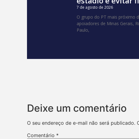
estádio e evitar f
7 de agosto de 2026
O grupo do PT mais próximo do
apoiadores de Minas Gerais, R
Paulo,
Deixe um comentário
O seu endereço de e-mail não será publicado.
Comentário
*