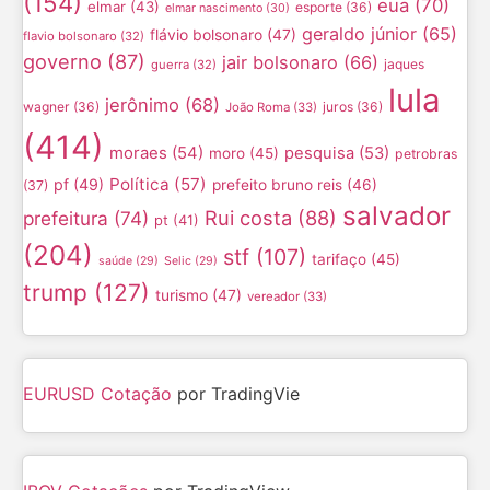
(154)
eua
(70)
elmar
(43)
esporte
(36)
elmar nascimento
(30)
geraldo júnior
(65)
flávio bolsonaro
(47)
flavio bolsonaro
(32)
governo
(87)
jair bolsonaro
(66)
jaques
guerra
(32)
lula
jerônimo
(68)
wagner
(36)
juros
(36)
João Roma
(33)
(414)
moraes
(54)
pesquisa
(53)
moro
(45)
petrobras
Política
(57)
pf
(49)
prefeito bruno reis
(46)
(37)
salvador
Rui costa
(88)
prefeitura
(74)
pt
(41)
(204)
stf
(107)
tarifaço
(45)
saúde
(29)
Selic
(29)
trump
(127)
turismo
(47)
vereador
(33)
EURUSD Cotação
por TradingVie