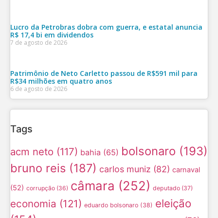
Lucro da Petrobras dobra com guerra, e estatal anuncia
R$ 17,4 bi em dividendos
7 de agosto de 2026
Patrimônio de Neto Carletto passou de R$591 mil para
R$34 milhões em quatro anos
6 de agosto de 2026
Tags
bolsonaro
(193)
acm neto
(117)
bahia
(65)
bruno reis
(187)
carlos muniz
(82)
carnaval
câmara
(252)
(52)
corrupção
(36)
deputado
(37)
eleição
economia
(121)
eduardo bolsonaro
(38)