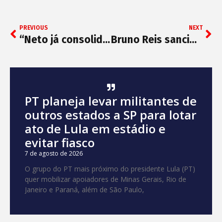
PREVIOUS
NEXT
“Neto já consolidou a liderança nas pesquisas”, diz Sandro Régis
Bruno Reis sanciona lei que institui SOS Cultura II
PT planeja levar militantes de
outros estados a SP para lotar
ato de Lula em estádio e
evitar fiasco
7 de agosto de 2026
O grupo do PT mais próximo do presidente Lula (PT)
quer mobilizar apoiadores de Minas Gerais, Rio de
Janeiro e Paraná, além de São Paulo,