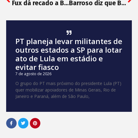
Fux dá recado a Bolsonaro e diz não haver mais espaço para ações contra democracia
Barroso diz que Bolsonaro auxiliou ‘milícias digitais e hackers’ ao vazar dados do TSE
PT planeja levar militantes de
outros estados a SP para lotar
ato de Lula em estádio e
evitar fiasco
7 de agosto de 2026
O grupo do PT mais próximo do presidente Lula (PT)
quer mobilizar apoiadores de Minas Gerais, Rio de
Janeiro e Paraná, além de São Paulo,