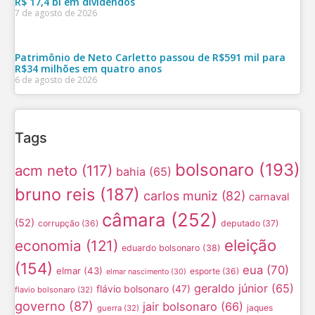
R$ 17,4 bi em dividendos
7 de agosto de 2026
Patrimônio de Neto Carletto passou de R$591 mil para
R$34 milhões em quatro anos
6 de agosto de 2026
Tags
bolsonaro
(193)
acm neto
(117)
bahia
(65)
bruno reis
(187)
carlos muniz
(82)
carnaval
câmara
(252)
(52)
corrupção
(36)
deputado
(37)
eleição
economia
(121)
eduardo bolsonaro
(38)
(154)
eua
(70)
elmar
(43)
esporte
(36)
elmar nascimento
(30)
geraldo júnior
(65)
flávio bolsonaro
(47)
flavio bolsonaro
(32)
governo
(87)
jair bolsonaro
(66)
jaques
guerra
(32)