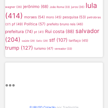
lula
jerônimo
(68)
wagner
(36)
juros
(36)
João Roma
(33)
(414)
moraes
(54)
pesquisa
(53)
moro
(45)
petrobras
Política
(57)
pf
(49)
prefeito bruno reis
(46)
(37)
salvador
Rui costa
(88)
prefeitura
(74)
pt
(41)
(204)
stf
(107)
tarifaço
(45)
saúde
(29)
Selic
(29)
trump
(127)
turismo
(47)
vereador
(33)
EURUSD Cotação
por TradingVie