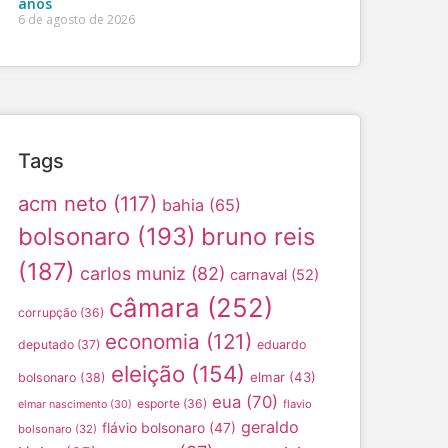
anos
6 de agosto de 2026
Tags
acm neto
(117)
bahia
(65)
bolsonaro
(193)
bruno reis
(187)
carlos muniz
(82)
carnaval
(52)
câmara
(252)
corrupção
(36)
economia
(121)
deputado
(37)
eduardo
eleição
(154)
elmar
(43)
bolsonaro
(38)
eua
(70)
esporte
(36)
flavio
elmar nascimento
(30)
geraldo
flávio bolsonaro
(47)
bolsonaro
(32)