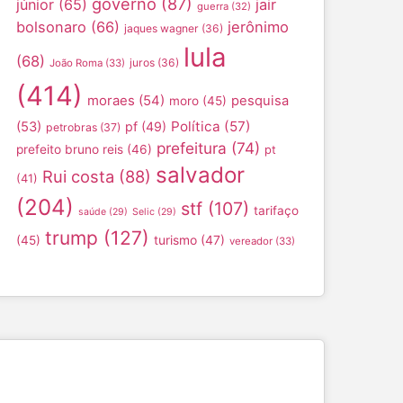
governo
(87)
júnior
(65)
jair
guerra
(32)
bolsonaro
(66)
jerônimo
jaques wagner
(36)
lula
(68)
juros
(36)
João Roma
(33)
(414)
moraes
(54)
pesquisa
moro
(45)
Política
(57)
(53)
pf
(49)
petrobras
(37)
prefeitura
(74)
prefeito bruno reis
(46)
pt
salvador
Rui costa
(88)
(41)
(204)
stf
(107)
tarifaço
saúde
(29)
Selic
(29)
trump
(127)
turismo
(47)
(45)
vereador
(33)