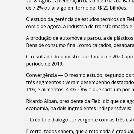
2018. Agora, a Federação das Indústrias da Bahi
de 7,2% ou aí algo em torno de R$ 22 bilhões.
O estudo da gerência de estudos técnicos da F
com o de agora, a indústria de transformação e
A produção de automóveis parou, a de plásticos 
Bens de consumo final, como calçados, desabara
O resultado do bimestre abril-maio de 2020 ap
período de 2019.
Convergência
—
O mesmo estudo, segundo os téc
três segmentos tiveram desempenho destacado na 
11%; e alimentos, 4,4%. Óbvio que cada um por m
Ricardo Alban, presidente da Fieb, diz que de 
economia, há dois ingredientes indispensáveis:
– Crédito e diálogo convergente com as três esf
É certo, todos sabem, que a retomada é gradual.