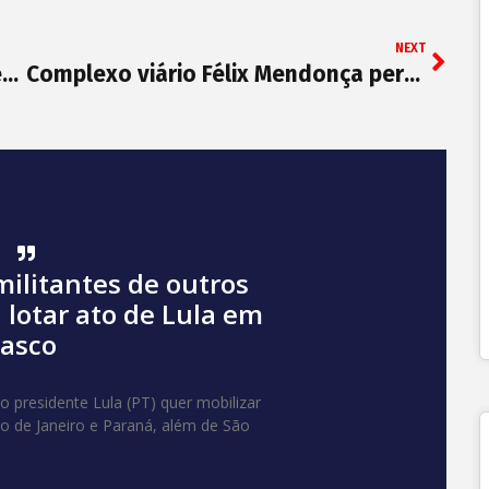
NEXT
Copom reduz Selic pela nona vez seguida. Taxa cai para 2% ao ano
Complexo viário Félix Mendonça permitirá mais fluidez na ACM
militantes de outros
 lotar ato de Lula em
iasco
 presidente Lula (PT) quer mobilizar
io de Janeiro e Paraná, além de São