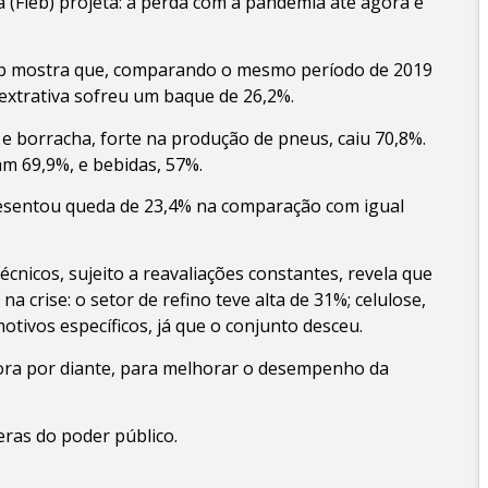
a (Fieb) projeta: a perda com a pandemia até agora é
ieb mostra que, comparando o mesmo período de 2019
 extrativa sofreu um baque de 26,2%.
e borracha, forte na produção de pneus, caiu 70,8%.
m 69,9%, e bebidas, 57%.
resentou queda de 23,4% na comparação com igual
nicos, sujeito a reavaliações constantes, revela que
crise: o setor de refino teve alta de 31%; celulose,
otivos específicos, já que o conjunto desceu.
agora por diante, para melhorar o desempenho da
eras do poder público.