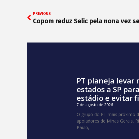
PREVIOUS
PT planeja levar 
estados a SP para
estádio e evitar f
7 de agosto de 2026
O grupo do PT mais próximo do
apoiadores de Minas Gerais, R
Paulo,