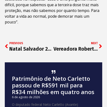
difícil, porque sabemos que a terceira dose traz mais
proteção, mas não sabemos por quanto tempo. Para
voltar a vida ao normal, pode demorar mais um
pouco”.
PREVIOUS
NEXT
Natal Salvador 2021 leva decoração natalina especial e inclusiva ao Campo Grande
Vereadora Roberta Caires homenageia mulheres empreendedoras
Patrimônio de Neto Carletto
passou de R$591 mil para
R$34 milhões em quatro anos
6 de agosto de 2026
O deputado federal Neto Carletto (Avante)