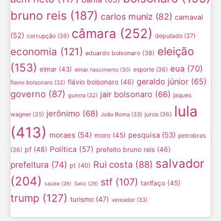
bruno reis
(187)
carlos muniz
(82)
carnaval
câmara
(252)
(52)
corrupção
(36)
deputado
(37)
eleição
economia
(121)
eduardo bolsonaro
(38)
(153)
eua
(70)
elmar
(43)
esporte
(36)
elmar nascimento
(30)
geraldo júnior
(65)
flávio bolsonaro
(46)
flavio bolsonaro
(32)
governo
(87)
jair bolsonaro
(66)
jaques
guerra
(32)
lula
jerônimo
(68)
wagner
(35)
juros
(36)
João Roma
(33)
(413)
moraes
(54)
pesquisa
(53)
moro
(45)
petrobras
Política
(57)
pf
(48)
prefeito bruno reis
(46)
(36)
salvador
Rui costa
(88)
prefeitura
(74)
pt
(40)
(204)
stf
(107)
tarifaço
(45)
saúde
(29)
Selic
(29)
trump
(127)
turismo
(47)
vereador
(33)