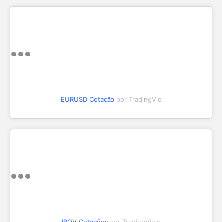
EURUSD Cotação
por TradingVie
IBOV Cotações
por TradingView