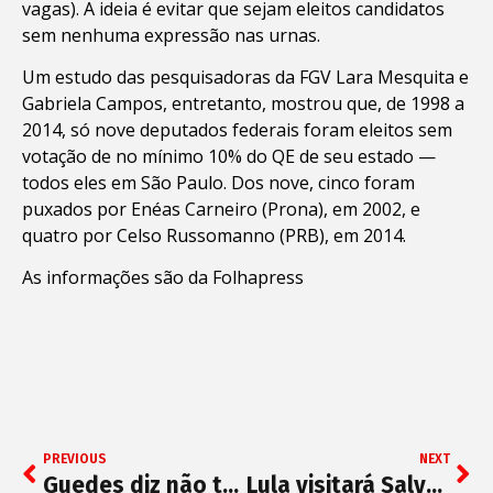
vagas). A ideia é evitar que sejam eleitos candidatos
sem nenhuma expressão nas urnas.
Um estudo das pesquisadoras da FGV Lara Mesquita e
Gabriela Campos, entretanto, mostrou que, de 1998 a
2014, só nove deputados federais foram eleitos sem
votação de no mínimo 10% do QE de seu estado —
todos eles em São Paulo. Dos nove, cinco foram
puxados por Enéas Carneiro (Prona), em 2002, e
quatro por Celso Russomanno (PRB), em 2014.
As informações são da Folhapress
PREVIOUS
NEXT
Guedes diz não ter como pagar R$ 90 bi de precatórios sem cometer crime de responsabilidade fiscal
Lula visitará Salvador nos dias 25 e 26 de agosto