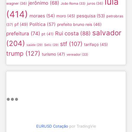
lula
jerônimo
(68)
wagner
(36)
juros
(36)
João Roma
(33)
(414)
moraes
(54)
pesquisa
(53)
moro
(45)
petrobras
Política
(57)
pf
(49)
prefeito bruno reis
(46)
(37)
salvador
Rui costa
(88)
prefeitura
(74)
pt
(41)
(204)
stf
(107)
tarifaço
(45)
saúde
(29)
Selic
(29)
trump
(127)
turismo
(47)
vereador
(33)
EURUSD Cotação
por TradingVie