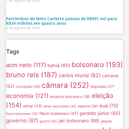
7 de agosto de 2026
Patrimônio de Neto Carletto passou de R$591 mil para
R$34 milhões em quatro anos
6 de agosto de 2026
Tags
bolsonaro
(193)
acm neto
(117)
bahia
(65)
bruno reis
(187)
carlos muniz
(82)
carnaval
câmara
(252)
(52)
corrupção
(36)
deputado
(37)
eleição
economia
(121)
eduardo bolsonaro
(38)
(154)
eua
(70)
elmar
(43)
esporte
(36)
elmar nascimento
(30)
geraldo júnior
(65)
flávio bolsonaro
(47)
flavio bolsonaro
(32)
governo
(87)
jair bolsonaro
(66)
jaques
guerra
(32)