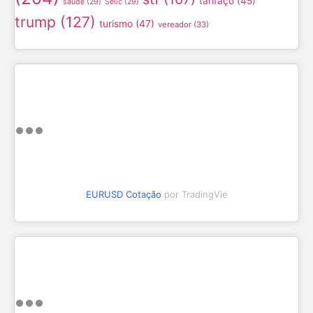
tarifaço
(45)
saúde
(29)
Selic
(29)
trump
(127)
turismo
(47)
vereador
(33)
EURUSD Cotação
por TradingVie