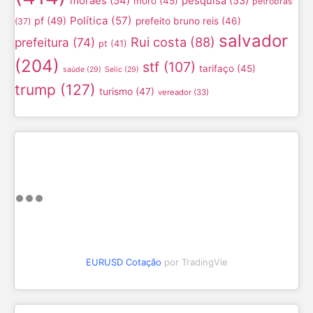
moraes
(54)
pesquisa
(53)
moro
(45)
petrobras
Política
(57)
pf
(49)
prefeito bruno reis
(46)
(37)
salvador
Rui costa
(88)
prefeitura
(74)
pt
(41)
(204)
stf
(107)
tarifaço
(45)
saúde
(29)
Selic
(29)
trump
(127)
turismo
(47)
vereador
(33)
EURUSD Cotação
por TradingVie