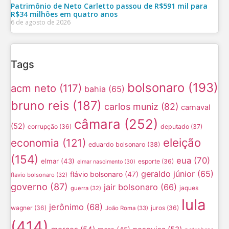
Patrimônio de Neto Carletto passou de R$591 mil para
R$34 milhões em quatro anos
6 de agosto de 2026
Tags
bolsonaro
(193)
acm neto
(117)
bahia
(65)
bruno reis
(187)
carlos muniz
(82)
carnaval
câmara
(252)
(52)
corrupção
(36)
deputado
(37)
eleição
economia
(121)
eduardo bolsonaro
(38)
(154)
eua
(70)
elmar
(43)
esporte
(36)
elmar nascimento
(30)
geraldo júnior
(65)
flávio bolsonaro
(47)
flavio bolsonaro
(32)
governo
(87)
jair bolsonaro
(66)
jaques
guerra
(32)
lula
jerônimo
(68)
wagner
(36)
juros
(36)
João Roma
(33)
(414)