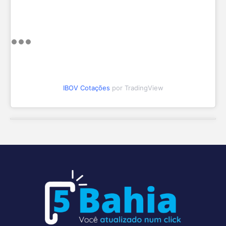
IBOV Cotações
por TradingView